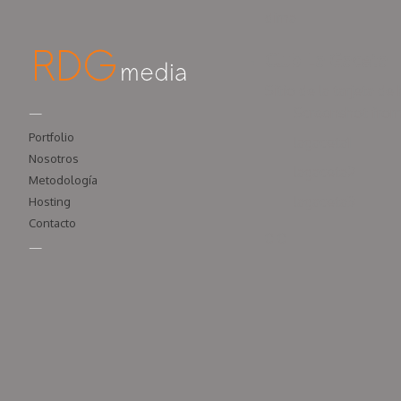
dima
Club La Gaceta
Sitio de la tarjeta 
Screenshot from
—
Portfolio
lagaceta1
Nosotros
lagaceta2
Metodología
lagaceta3
Hosting
Contacto
0
0
—